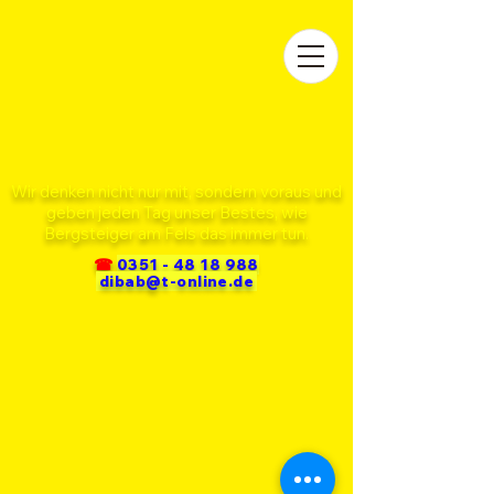
Wir denken nicht nur mit, sondern voraus und
geben jeden Tag unser Bestes, wie
Bergsteiger am Fels das immer tun.
☎
0351 - 48 18 988
dibab@t-online.de